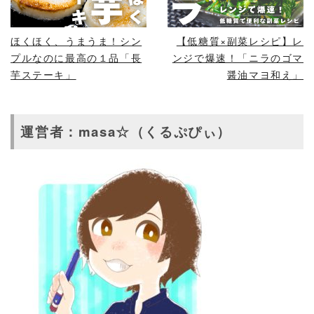
ほくほく、うまうま！シン
【低糖質×副菜レシピ】レ
プルなのに最高の１品「長
ンジで爆速！「ニラのゴマ
芋ステーキ」
醤油マヨ和え」
運営者：masa☆（くるぷぴぃ）