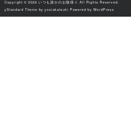
Copyright © 2026
いつも誰かのお陰様☆
All Rights Reserved.
yStandard Theme
by
yosiakatsuki
Powered by
WordPress