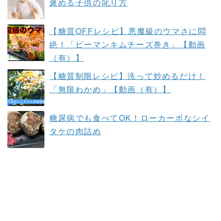
褒める子供の叱り方
【糖質OFFレシピ】悪魔級のウマさに悶
絶！「ピーマンキムチーズ巻き」【動画
（有）】
【糖質制限レシピ】洗って炒めるだけ！
「無限わかめ」【動画（有）】
糖尿病でも食べてOK！ローカーボなシイ
タケの肉詰め