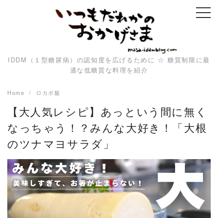
Skip
to
content
IDDM（１型糖尿病）の認知度を広げるために ☆ 糖質制限に最
適な低糖質な料理を紹介
Home
ロカボ飯
【大人気レシピ】あっという間に無く
なっちゃう！？みんな大好き！「大根
のツナマヨサラダ」