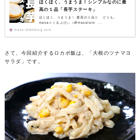
ほくほく、うまうま！シンプルなのに最
高の１品「長芋ステーキ」
ほくほく、うまうま！ 最高の１品☆ どうも。
masa☆くるぷぴぃ（@masataro_...
masa-iddmblog.com
さて、今回紹介するロカボ飯は、「大根のツナマヨ
サラダ」です。