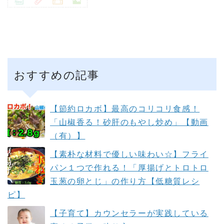
おすすめの記事
【節約ロカボ】最高のコリコリ食感！
「山椒香る！砂肝のもやし炒め」【動画
（有）】
【素朴な材料で優しい味わい☆】フライ
パン１つで作れる！「厚揚げとトロトロ
玉葱の卵とじ」の作り方【低糖質レシ
ピ】
【子育て】カウンセラーが実践している