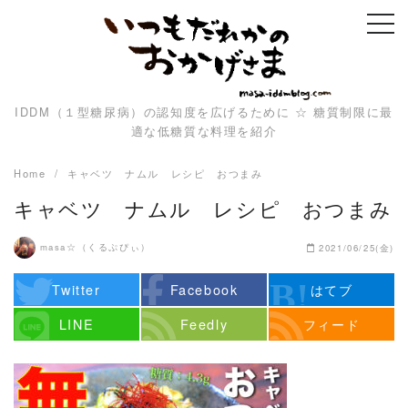
Skip
to
content
IDDM（１型糖尿病）の認知度を広げるために ☆ 糖質制限に最
適な低糖質な料理を紹介
Home
キャベツ ナムル レシピ おつまみ
キャベツ ナムル レシピ おつまみ
masa☆（くるぷぴぃ）
2021/06/25(金)
Twitter
Facebook
はてブ
LINE
Feedly
フィード