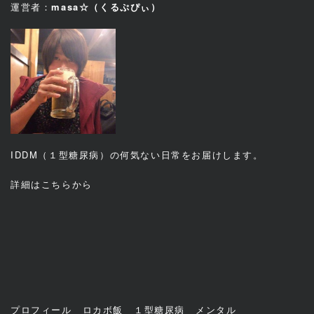
運営者：
masa☆（くるぷぴぃ）
IDDM（１型糖尿病）の何気ない日常をお届けします。
詳細は
こちら
から
プロフィール
ロカボ飯
１型糖尿病
メンタル