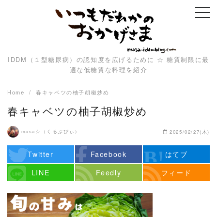
Skip
to
content
IDDM（１型糖尿病）の認知度を広げるために ☆ 糖質制限に最
適な低糖質な料理を紹介
Home
春キャベツの柚子胡椒炒め
春キャベツの柚子胡椒炒め
masa☆（くるぷぴぃ）
2025/02/27(木)
Twitter
Facebook
はてブ
LINE
Feedly
フィード