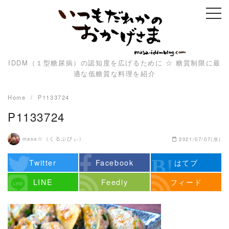
Skip
to
content
IDDM（１型糖尿病）の認知度を広げるために ☆ 糖質制限に最
適な低糖質な料理を紹介
Home
P1133724
P1133724
masa☆（くるぷぴぃ）
2021/07/07(水)
Twitter
Facebook
はてブ
LINE
Feedly
フィード