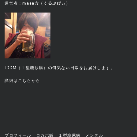
運営者：
masa☆（くるぷぴぃ）
IDDM（１型糖尿病）の何気ない日常をお届けします。
詳細は
こちら
から
プロフィール
ロカボ飯
１型糖尿病
メンタル