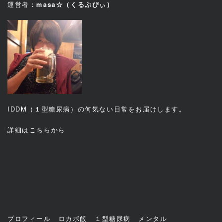
運営者：
masa☆（くるぷぴぃ）
IDDM（１型糖尿病）の何気ない日常をお届けします。
詳細は
こちら
から
プロフィール
ロカボ飯
１型糖尿病
メンタル