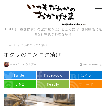
Skip
to
content
IDDM（１型糖尿病）の認知度を広げるために ☆ 糖質制限に最
適な低糖質な料理を紹介
Home
オクラのニンニク漬け
オクラのニンニク漬け
masa☆（くるぷぴぃ）
2024/08/06(火)
Twitter
Facebook
はてブ
LINE
Feedly
フィード