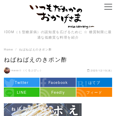
Skip
to
content
IDDM（１型糖尿病）の認知度を広げるために ☆ 糖質制限に最
適な低糖質な料理を紹介
Home
ねばねばえのきポン酢
ねばねばえのきポン酢
masa☆（くるぷぴぃ）
2025/12/10(水)
Twitter
Facebook
はてブ
LINE
Feedly
フィード