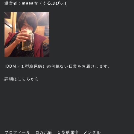
運営者：
masa☆（くるぷぴぃ）
IDDM（１型糖尿病）の何気ない日常をお届けします。
詳細は
こちら
から
プロフィール
ロカボ飯
１型糖尿病
メンタル