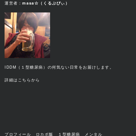
運営者：
masa☆（くるぷぴぃ）
IDDM（１型糖尿病）の何気ない日常をお届けします。
詳細は
こちら
から
プロフィール
ロカボ飯
１型糖尿病
メンタル