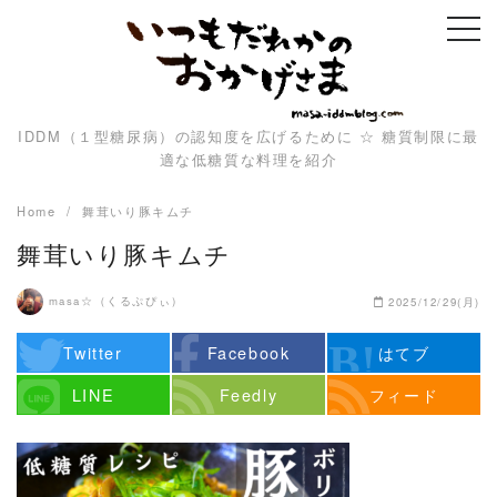
Skip
to
content
IDDM（１型糖尿病）の認知度を広げるために ☆ 糖質制限に最
適な低糖質な料理を紹介
Home
舞茸いり豚キムチ
舞茸いり豚キムチ
masa☆（くるぷぴぃ）
2025/12/29(月)
Twitter
Facebook
はてブ
LINE
Feedly
フィード