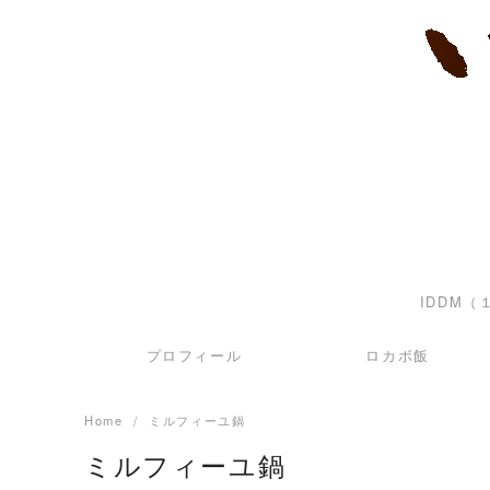
Skip
to
content
IDDM
プロフィール
ロカボ飯
Home
ミルフィーユ鍋
ミルフィーユ鍋