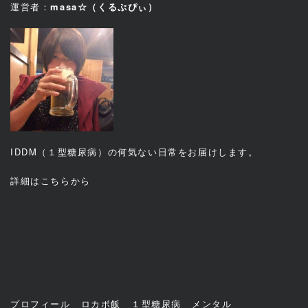
運営者：
masa☆（くるぷぴぃ）
IDDM（１型糖尿病）の何気ない日常をお届けします。
詳細は
こちら
から
プロフィール
ロカボ飯
１型糖尿病
メンタル