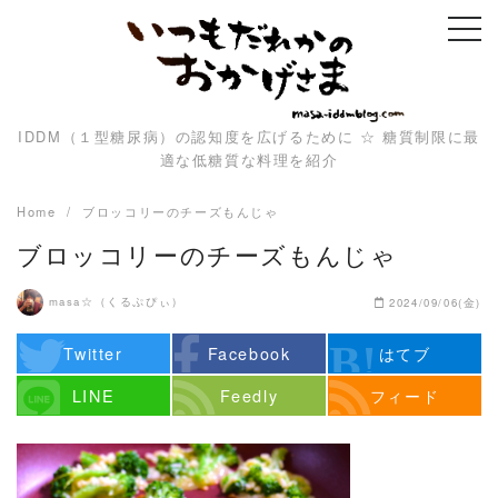
Skip
to
content
IDDM（１型糖尿病）の認知度を広げるために ☆ 糖質制限に最
適な低糖質な料理を紹介
Home
ブロッコリーのチーズもんじゃ
ブロッコリーのチーズもんじゃ
masa☆（くるぷぴぃ）
2024/09/06(金)
Twitter
Facebook
はてブ
LINE
Feedly
フィード