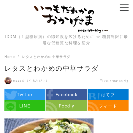
Skip
to
content
IDDM（１型糖尿病）の認知度を広げるために ☆ 糖質制限に最
適な低糖質な料理を紹介
Home
レタスとわかめの中華サラダ
レタスとわかめの中華サラダ
masa☆（くるぷぴぃ）
2025/03/18(火)
Twitter
Facebook
はてブ
LINE
Feedly
フィード