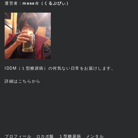
運営者：
masa☆（くるぷぴぃ）
IDDM（１型糖尿病）の何気ない日常をお届けします。
詳細は
こちら
から
プロフィール
ロカボ飯
１型糖尿病
メンタル