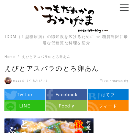
Skip
to
content
IDDM（１型糖尿病）の認知度を広げるために ☆ 糖質制限に最
適な低糖質な料理を紹介
Home
えびとアスパラのとろ卵あん
えびとアスパラのとろ卵あん
masa☆（くるぷぴぃ）
2024/03/08(金)
Twitter
Facebook
はてブ
LINE
Feedly
フィード