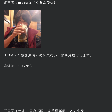
運営者：
masa☆（くるぷぴぃ）
IDDM（１型糖尿病）の何気ない日常をお届けします。
詳細は
こちら
から
プロフィール
ロカボ飯
１型糖尿病
メンタル