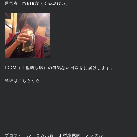
運営者：
masa☆（くるぷぴぃ）
IDDM（１型糖尿病）の何気ない日常をお届けします。
詳細は
こちら
から
プロフィール
ロカボ飯
１型糖尿病
メンタル