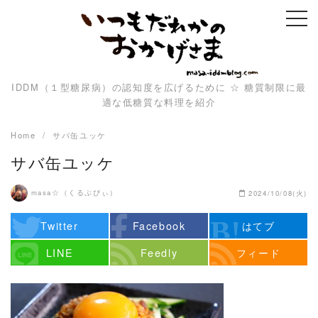
Skip
to
content
IDDM（１型糖尿病）の認知度を広げるために ☆ 糖質制限に最
適な低糖質な料理を紹介
Home
サバ缶ユッケ
サバ缶ユッケ
masa☆（くるぷぴぃ）
2024/10/08(火)
Twitter
Facebook
はてブ
LINE
Feedly
フィード