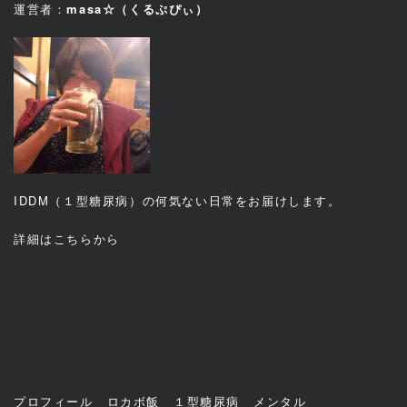
運営者：
masa☆（くるぷぴぃ）
IDDM（１型糖尿病）の何気ない日常をお届けします。
詳細は
こちら
から
プロフィール
ロカボ飯
１型糖尿病
メンタル