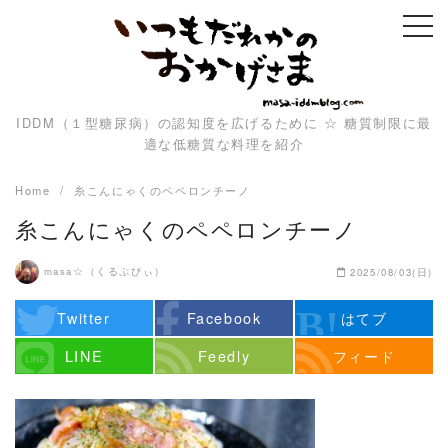
Skip
to
content
IDDM（１型糖尿病）の認知度を広げるために ☆ 糖質制限に最
適な低糖質な料理を紹介
Home
糸こんにゃくのペペロンチーノ
糸こんにゃくのペペロンチーノ
masa☆（くるぷぴぃ）
2025/08/03(日)
Twitter
Facebook
はてブ
LINE
Feedly
フィード