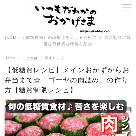
Skip
to
content
IDDM（１型糖尿病）の認知度を広げるために ☆ 糖質制限に最
適な低糖質な料理を紹介
Home
ロカボ飯
豚肉レシピ
【低糖質レシピ】メインおかずからお
弁当まで☆「ゴーヤの肉詰め」の作り
方【糖質制限レシピ】