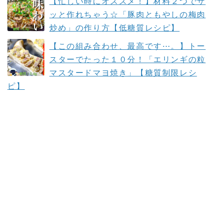
【忙しい時にオススメ！】材料２つでサ
ッと作れちゃう☆「豚肉ともやしの梅肉
炒め」の作り方【低糖質レシピ】
【この組み合わせ、最高です⋯。】トー
スターでたった１０分！「エリンギの粒
マスタードマヨ焼き」【糖質制限レシ
ピ】