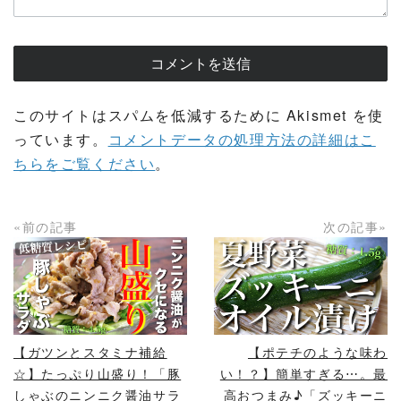
このサイトはスパムを低減するために Akismet を使
っています。
コメントデータの処理方法の詳細はこ
ちらをご覧ください
。
«前の記事
次の記事»
READ MORE
READ MORE
【ガツンとスタミナ補給
【ポテチのような味わ
☆】たっぷり山盛り！「豚
い！？】簡単すぎる⋯。最
しゃぶのニンニク醤油サラ
高おつまみ♪「ズッキーニ