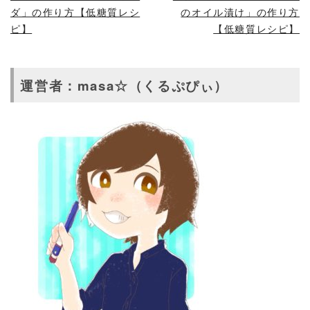
ダ」の作り方【低糖質レシ
のオイル漬け」の作り方
ピ】
【低糖質レシピ】
運営者：masa☆（くるぷぴぃ）