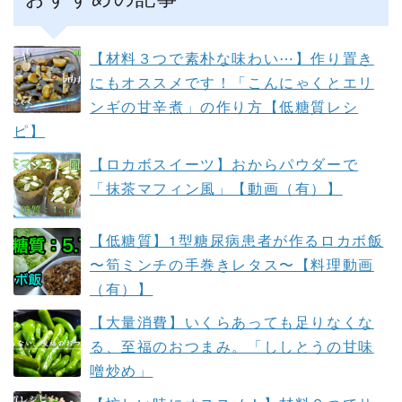
【材料３つで素朴な味わい⋯】作り置き
にもオススメです！「こんにゃくとエリ
ンギの甘辛煮」の作り方【低糖質レシ
ピ】
【ロカボスイーツ】おからパウダーで
「抹茶マフィン風」【動画（有）】
【低糖質】1型糖尿病患者が作るロカボ飯
〜筍ミンチの手巻きレタス〜【料理動画
（有）】
【大量消費】いくらあっても足りなくな
る、至福のおつまみ。「ししとうの甘味
噌炒め」