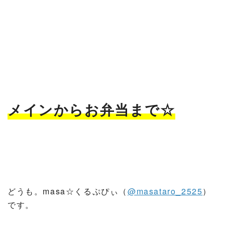
メインからお弁当まで☆
どうも。masa☆くるぷぴぃ（
@masataro_2525
）
です。