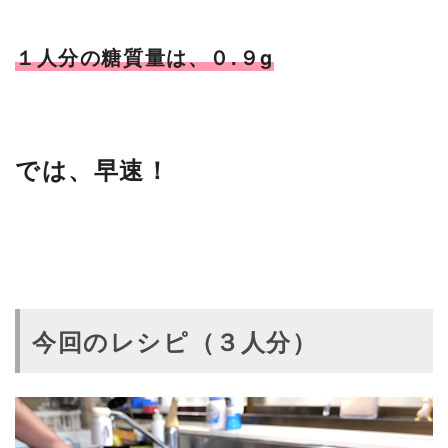
１人分の糖質量は、０.９g
では、早速！
今回のレシピ（３人分）