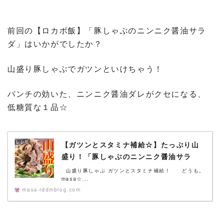
前回の【ロカボ飯】「豚しゃぶのニンニク醤油サラ
ダ」はいかがでしたか？
山盛り豚しゃぶでガツンといけちゃう！
パンチの効いた、ニンニク醤油ダレがクセになる、
低糖質な１品☆
【ガツンとスタミナ補給☆】たっぷり山
盛り！「豚しゃぶのニンニク醤油サラ
ダ」の作り方【低糖質レシピ】
山盛り豚しゃぶ ガツンとスタミナ補給！ どうも。
masa☆...
masa-iddmblog.com