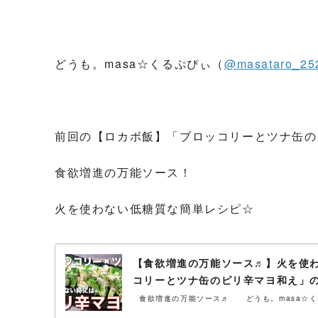
どうも。masa☆くるぷぴぃ（
@masataro_25
前回の【ロカボ飯】「ブロッコリーとツナ缶の
食欲増進の万能ソース！
火を使わない低糖質な簡単レシピ☆
【食欲増進の万能ソース♬】火を使
コリーとツナ缶のピリ辛マヨ和え」
食欲増進の万能ソース♬ どうも。masa☆くる