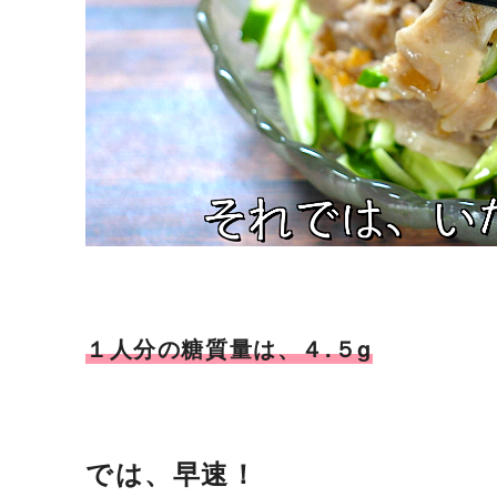
１人分の糖質量は、４.５g
では、早速！