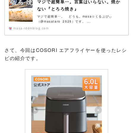
マジで超簡単⋯。言葉はいらない。焼か
ない『とろろ焼き』
マジで超簡単⋯。 どうも。masa☆くるぷぴぃ
（@masataro_2525）です。 ...
masa-iddmblog.com
さて、今回はCOSORI エアフライヤーを使ったレシ
ピの紹介です。