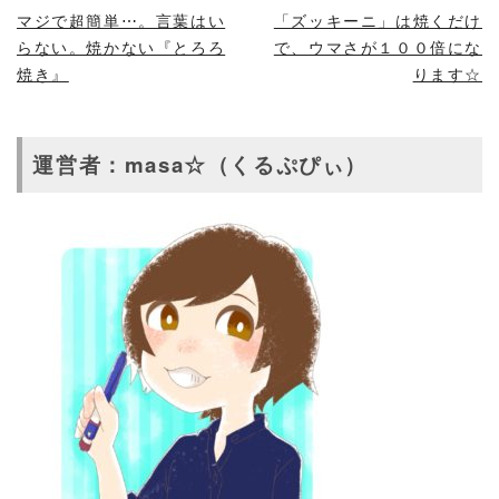
マジで超簡単⋯。言葉はい
「ズッキーニ」は焼くだけ
らない。焼かない『とろろ
で、ウマさが１００倍にな
焼き』
ります☆
運営者：masa☆（くるぷぴぃ）