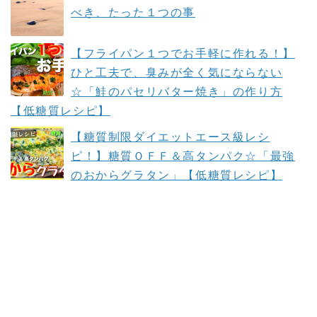
べき、たった１つの事
【フライパン１つでお手軽に作れる！】
ひと工夫で、臭みが全く気にならない
☆「鮭のパセリバター焼き」の作り方
【低糖質レシピ】
【糖質制限ダイエットエース級レシ
ピ！】糖質ＯＦＦ＆高タンパク☆「最強
のおからグラタン」【低糖質レシピ】