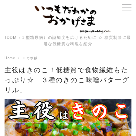
Skip
to
content
IDDM（１型糖尿病）の認知度を広げるために ☆ 糖質制限に最
適な低糖質な料理を紹介
Home
ロカボ飯
主役はきのこ！低糖質で食物繊維もた
っぷり☆「３種のきのこ味噌バターグ
リル」