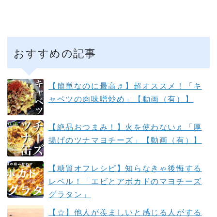
おすすめの記事
【簡単なのに最高♬】超オススメ！「キ
ャベツの肉味噌炒め」【動画（有）】
【絶品おつまみ！】火を使わない♬「厚
揚げのツナマヨチーズ」【動画（有）】
【糖質オフレシピ】知らなきゃ後悔する
レベル！「エビとアボカドのマヨチーズ
グラタン」
【☆】他人が羨ましいと感じる人がする