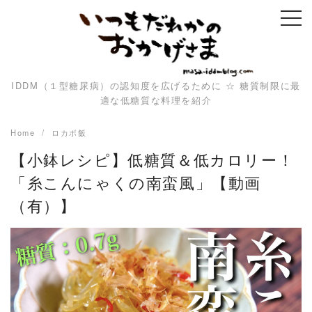
Skip
to
content
IDDM（１型糖尿病）の認知度を広げるために ☆ 糖質制限に最
適な低糖質な料理を紹介
Home
ロカボ飯
【小鉢レシピ】低糖質＆低カロリー！
「糸こんにゃくの南蛮風」【動画
（有）】