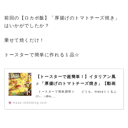
前回の【ロカボ飯】「厚揚げのトマトチーズ焼き」
はいかがでしたか？
乗せて焼くだけ！
トースターで簡単に作れる１品☆
【トースターで超簡単！】イタリアン風
♬「厚揚げのトマトチーズ焼き」【動画
（有）】
トースターで簡単調理☆ どうも。masa☆くるぷ
ぴぃ（@m...
masa-iddmblog.com