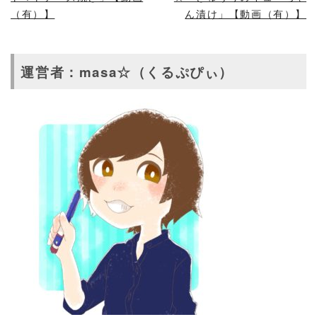
（有）】
ん漬け」【動画（有）】
運営者：masa☆（くるぷぴぃ）