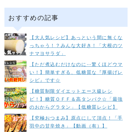
おすすめの記事
【大人気レシピ】あっという間に無くな
っちゃう！？みんな大好き！「大根のツ
ナマヨサラダ」
【ただ煮込むだけなのに⋯驚くほどウマ
い！】簡単すぎる、低糖質な『厚揚げレ
シピ』です☆
【糖質制限ダイエットエース級レシ
ピ！】糖質ＯＦＦ＆高タンパク☆「最強
のおからグラタン」【低糖質レシピ】
【究極おつまみ】原点にして頂点！「手
羽中の甘辛焼き」【動画（有）】