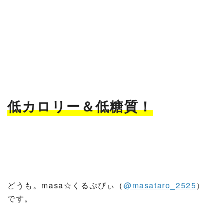
低カロリー＆低糖質！
どうも。masa☆くるぷぴぃ（
@masataro_2525
）
です。