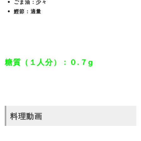
ごま油：少々
鰹節：適量
糖質（１人分）：０.７g
料理動画