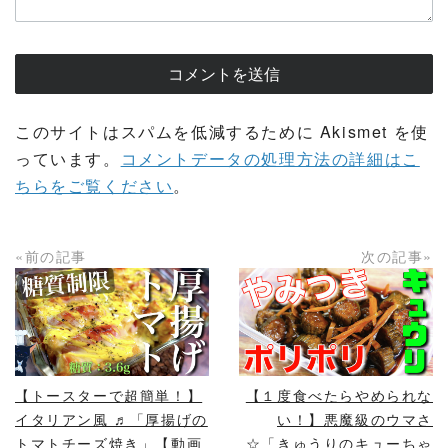
このサイトはスパムを低減するために Akismet を使
っています。
コメントデータの処理方法の詳細はこ
ちらをご覧ください
。
«前の記事
次の記事»
READ MORE
READ MORE
【トースターで超簡単！】
【１度食べたらやめられな
イタリアン風 ♬「厚揚げの
い！】悪魔級のウマさ
トマトチーズ焼き」【動画
☆「きゅうりのキューちゃ