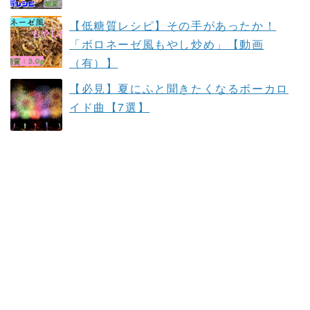
【低糖質レシピ】その手があったか！
「ボロネーゼ風もやし炒め」【動画
（有）】
【必見】夏にふと聞きたくなるボーカロ
イド曲【7選】