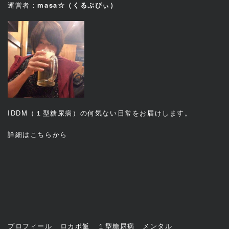
運営者：
masa☆（くるぷぴぃ）
IDDM（１型糖尿病）の何気ない日常をお届けします。
詳細は
こちら
から
プロフィール
ロカボ飯
１型糖尿病
メンタル