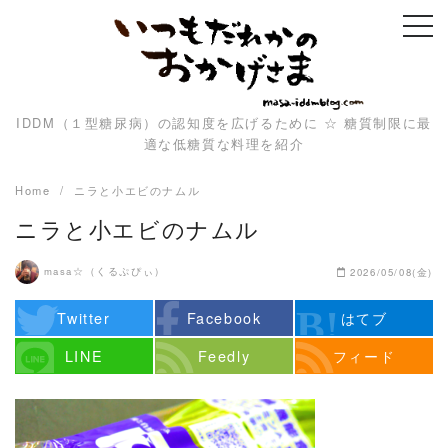
Skip
to
content
IDDM（１型糖尿病）の認知度を広げるために ☆ 糖質制限に最
適な低糖質な料理を紹介
Home
ニラと小エビのナムル
ニラと小エビのナムル
masa☆（くるぷぴぃ）
2026/05/08(金)
Twitter
Facebook
はてブ
LINE
Feedly
フィード