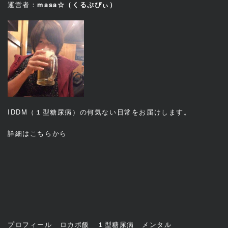
運営者：
masa☆（くるぷぴぃ）
IDDM（１型糖尿病）の何気ない日常をお届けします。
詳細は
こちら
から
プロフィール
ロカボ飯
１型糖尿病
メンタル