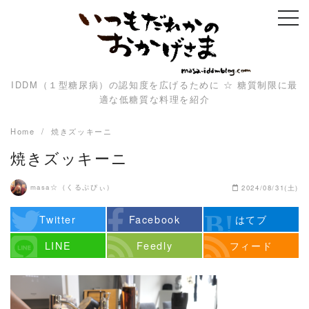
Skip
to
content
IDDM（１型糖尿病）の認知度を広げるために ☆ 糖質制限に最
適な低糖質な料理を紹介
Home
焼きズッキーニ
焼きズッキーニ
masa☆（くるぷぴぃ）
2024/08/31(土)
Twitter
Facebook
はてブ
LINE
Feedly
フィード