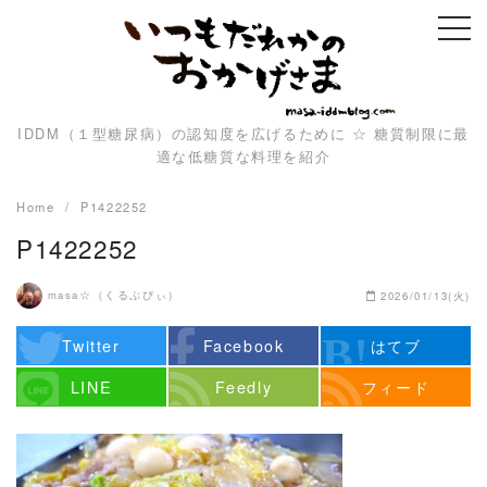
Skip
to
content
IDDM（１型糖尿病）の認知度を広げるために ☆ 糖質制限に最
適な低糖質な料理を紹介
Home
P1422252
P1422252
masa☆（くるぷぴぃ）
2026/01/13(火)
Twitter
Facebook
はてブ
LINE
Feedly
フィード