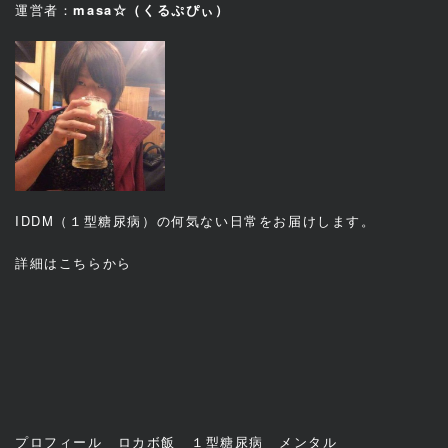
運営者：
masa☆（くるぷぴぃ）
IDDM（１型糖尿病）の何気ない日常をお届けします。
詳細は
こちら
から
プロフィール
ロカボ飯
１型糖尿病
メンタル