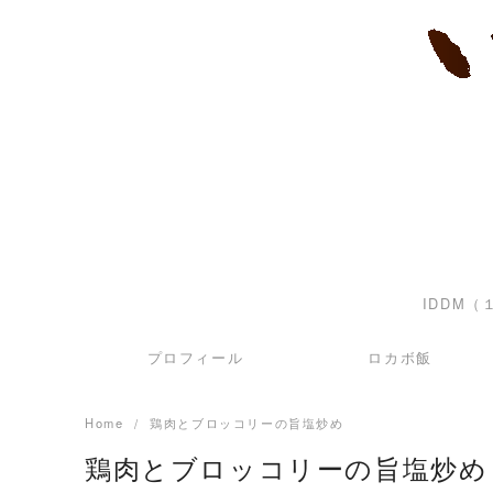
Skip
to
content
IDDM
プロフィール
ロカボ飯
Home
鶏肉とブロッコリーの旨塩炒め
鶏肉とブロッコリーの旨塩炒め