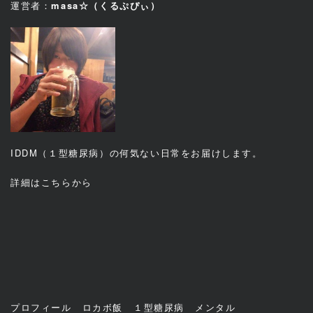
運営者：
masa☆（くるぷぴぃ）
IDDM（１型糖尿病）の何気ない日常をお届けします。
詳細は
こちら
から
プロフィール
ロカボ飯
１型糖尿病
メンタル