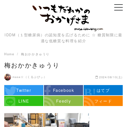
Skip
to
content
IDDM（１型糖尿病）の認知度を広げるために ☆ 糖質制限に最
適な低糖質な料理を紹介
Home
梅おかかきゅうり
梅おかかきゅうり
masa☆（くるぷぴぃ）
2024/08/10(土)
Twitter
Facebook
はてブ
LINE
Feedly
フィード