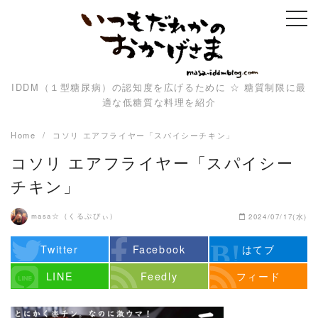
Skip
to
content
IDDM（１型糖尿病）の認知度を広げるために ☆ 糖質制限に最
適な低糖質な料理を紹介
Home
コソリ エアフライヤー「スパイシーチキン」
コソリ エアフライヤー「スパイシー
チキン」
masa☆（くるぷぴぃ）
2024/07/17(水)
Twitter
Facebook
はてブ
LINE
Feedly
フィード