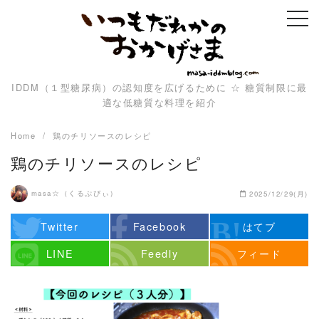
Skip
to
content
IDDM（１型糖尿病）の認知度を広げるために ☆ 糖質制限に最
適な低糖質な料理を紹介
Home
鶏のチリソースのレシピ
鶏のチリソースのレシピ
masa☆（くるぷぴぃ）
2025/12/29(月)
Twitter
Facebook
はてブ
LINE
Feedly
フィード