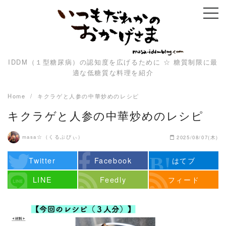
Skip
to
content
IDDM（１型糖尿病）の認知度を広げるために ☆ 糖質制限に最
適な低糖質な料理を紹介
Home
キクラゲと人参の中華炒めのレシピ
キクラゲと人参の中華炒めのレシピ
masa☆（くるぷぴぃ）
2025/08/07(木)
Twitter
Facebook
はてブ
LINE
Feedly
フィード