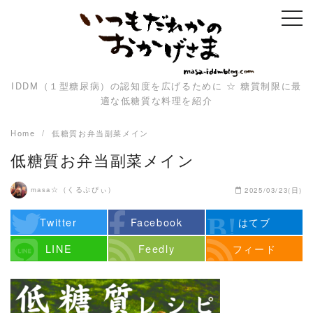
Skip
to
content
IDDM（１型糖尿病）の認知度を広げるために ☆ 糖質制限に最
適な低糖質な料理を紹介
Home
低糖質お弁当副菜メイン
低糖質お弁当副菜メイン
masa☆（くるぷぴぃ）
2025/03/23(日)
Twitter
Facebook
はてブ
LINE
Feedly
フィード