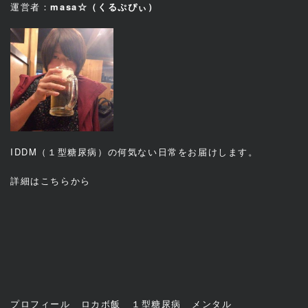
運営者：
masa☆（くるぷぴぃ）
IDDM（１型糖尿病）の何気ない日常をお届けします。
詳細は
こちら
から
プロフィール
ロカボ飯
１型糖尿病
メンタル