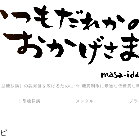
（１型糖尿病）の認知度を広げるために ☆ 糖質制限に最適な低糖質な
１型糖尿病
メンタル
プラ
ピ