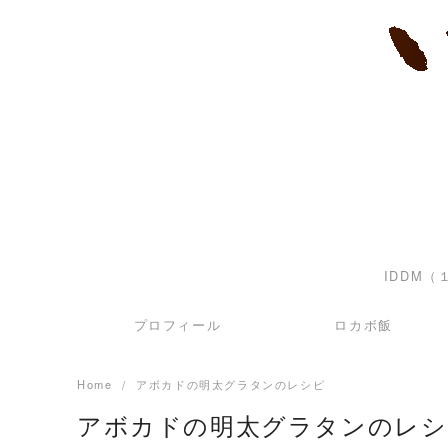
Skip
to
content
IDDM
プロフィール
ロカボ飯
Home
アボカドの明太グラタンのレシピ
アボカドの明太グラタンのレシ