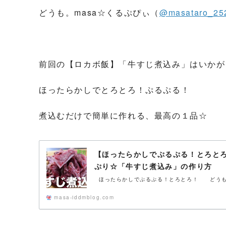
どうも。masa☆くるぷぴぃ（
@masataro_25
前回の【ロカボ飯】「牛すじ煮込み」はいかが
ほったらかしでとろとろ！ぷるぷる！
煮込むだけで簡単に作れる、最高の１品☆
【ほったらかしでぷるぷる！とろと
ぷり☆「牛すじ煮込み」の作り方
ほったらかしでぷるぷる！とろとろ！ どうも。m
masa-iddmblog.com