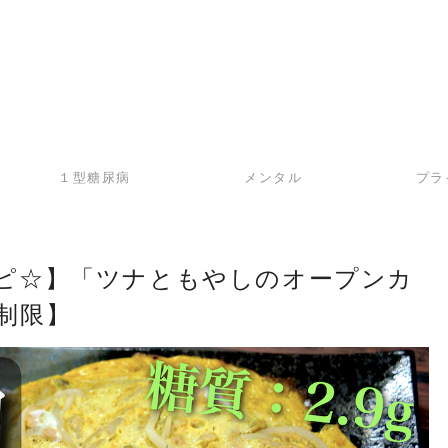
１型糖尿病
メンタル
プラ
ピ☆】「ツナともやしのオープンカ
制限】