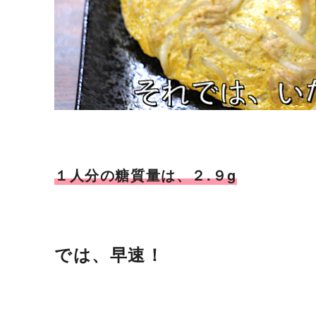
１人分の糖質量は、２.９g
では、早速！