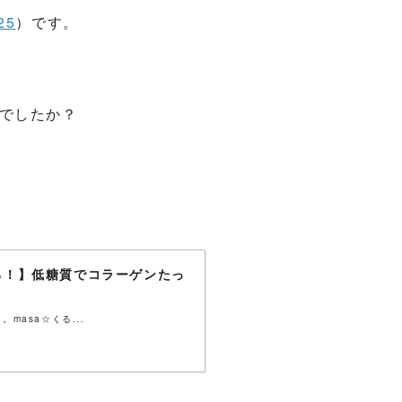
25
）です。
でしたか？
ろ！】低糖質でコラーゲンたっ
asa☆くる...