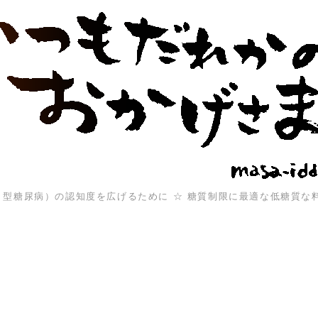
（１型糖尿病）の認知度を広げるために ☆ 糖質制限に最適な低糖質な