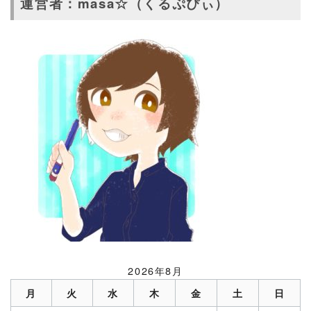
運営者：masa☆（くるぷぴぃ）
2026年8月
月
火
水
木
金
土
日