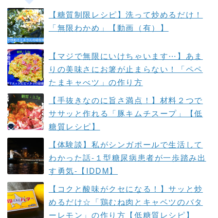
【糖質制限レシピ】洗って炒めるだけ！
「無限わかめ」【動画（有）】
【マジで無限にいけちゃいます⋯】あま
りの美味さにお箸が止まらない！「ペペ
たまキャべツ」の作り方
【手抜きなのに旨さ満点！】材料２つで
ササッと作れる「豚キムチスープ」【低
糖質レシピ】
【体験談】私がシンガポールで生活して
わかった話-１型糖尿病患者が一歩踏み出
す勇気-【IDDM】
【コクと酸味がクセになる！】サッと炒
めるだけ☆「鶏むね肉とキャベツのバタ
ーレモン」の作り方【低糖質レシピ】