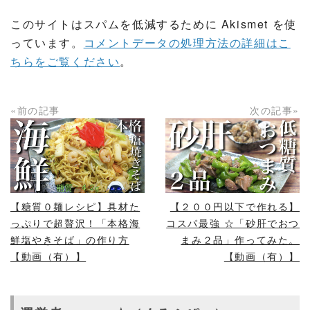
このサイトはスパムを低減するために Akismet を使
っています。
コメントデータの処理方法の詳細はこ
ちらをご覧ください
。
«前の記事
次の記事»
READ MORE
READ MORE
【糖質０麺レシピ】具材た
【２００円以下で作れる】
っぷりで超贅沢！「本格海
コスパ最強 ☆「砂肝でおつ
鮮塩やきそば」の作り方
まみ２品」作ってみた。
【動画（有）】
【動画（有）】