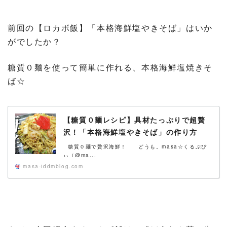
前回の【ロカボ飯】「本格海鮮塩やきそば」はいか
がでしたか？
糖質０麺を使って簡単に作れる、本格海鮮塩焼きそ
ば☆
【糖質０麺レシピ】具材たっぷりで超贅
沢！「本格海鮮塩やきそば」の作り方
【動画（有）】
糖質０麺で贅沢海鮮！ どうも。masa☆くるぷぴ
ぃ（@ma...
masa-iddmblog.com