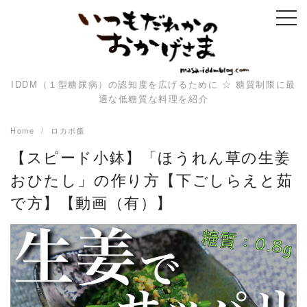
Skip
to
content
IDDM（１型糖尿病）の認知度を広げるために ☆ 糖質制限に最
適な低糖質な料理を紹介
Home
ロカボ飯
【スピード小鉢】「ほうれん草の生姜
おひたし」の作り方【下ごしらえと茹
で方】【動画（有）】