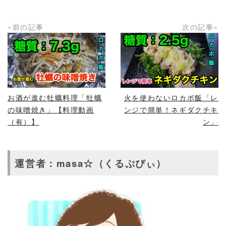
«前の記事
次の記事»
READ MORE
READ MORE
お酒が進む牡蠣料理「牡蠣
火を使わないロカボ飯「レ
の味噌焼き」【料理動画
ンジで簡単！ネギダクチキ
（有）】
ン」
運営者：masa☆（くるぷぴぃ）