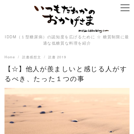
Skip
to
content
IDDM（１型糖尿病）の認知度を広げるために ☆ 糖質制限に最
適な低糖質な料理を紹介
Home
読書感想文
読書 2019
【☆】他人が羨ましいと感じる人がす
るべき、たった１つの事