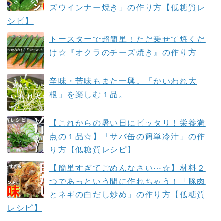
ズウインナー焼き」の作り方【低糖質レ
シピ】
トースターで超簡単！ただ乗せて焼くだ
け☆『オクラのチーズ焼き』の作り方
辛味・苦味もまた一興。「かいわれ大
根」を楽しむ１品。
【これからの暑い日にピッタリ！栄養満
点の１品☆】「サバ缶の簡単冷汁」の作
り方【低糖質レシピ】
【簡単すぎてごめんなさい⋯☆】材料２
つであっという間に作れちゃう！「豚肉
とネギの白だし炒め」の作り方【低糖質
レシピ】