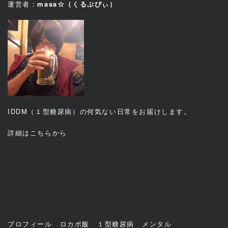
運営者：
masa☆（くるぷぴぃ）
IDDM（１型糖尿病）の何気ない日常をお届けします。
詳細は
こちら
から
プロフィール
ロカボ飯
１型糖尿病
メンタル