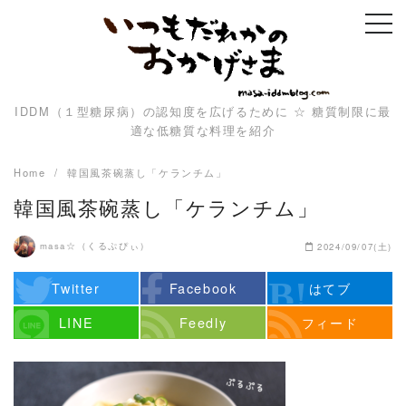
Skip
to
content
IDDM（１型糖尿病）の認知度を広げるために ☆ 糖質制限に最
適な低糖質な料理を紹介
Home
韓国風茶碗蒸し「ケランチム」
韓国風茶碗蒸し「ケランチム」
masa☆（くるぷぴぃ）
2024/09/07(土)
Twitter
Facebook
はてブ
LINE
Feedly
フィード