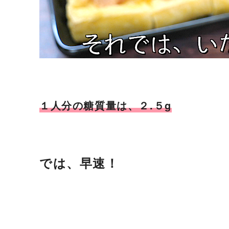
１人分の糖質量は、２.５g
では、早速！