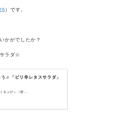
25
）です。
いかがでしたか？
サラダ☆
ゃう♬「ピリ辛レタスサラダ」
るぷぴぃ（@...