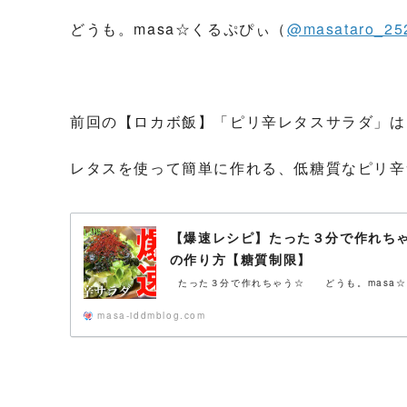
どうも。masa☆くるぷぴぃ（
@masataro_25
前回の【ロカボ飯】「ピリ辛レタスサラダ」は
レタスを使って簡単に作れる、低糖質なピリ辛
【爆速レシピ】たった３分で作れち
の作り方【糖質制限】
たった３分で作れちゃう☆ どうも。masa☆く
masa-iddmblog.com