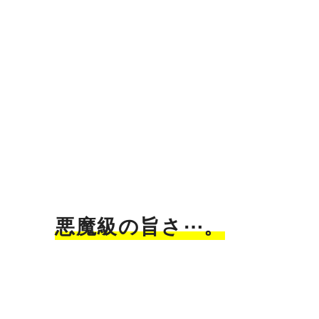
悪魔級の旨さ⋯。