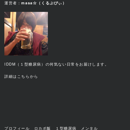
運営者：
masa☆（くるぷぴぃ）
IDDM（１型糖尿病）の何気ない日常をお届けします。
詳細は
こちら
から
プロフィール
ロカボ飯
１型糖尿病
メンタル