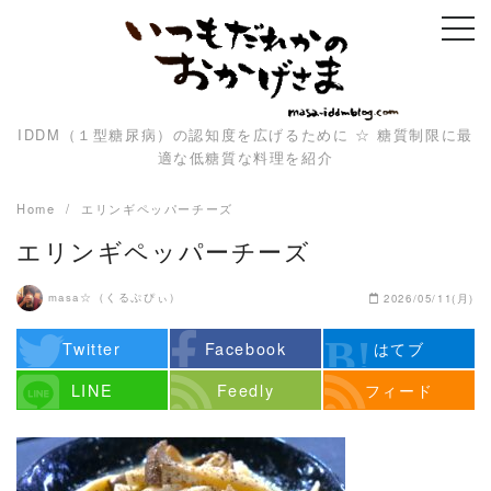
Skip
to
content
IDDM（１型糖尿病）の認知度を広げるために ☆ 糖質制限に最
適な低糖質な料理を紹介
Home
エリンギペッパーチーズ
エリンギペッパーチーズ
masa☆（くるぷぴぃ）
2026/05/11(月)
Twitter
Facebook
はてブ
LINE
Feedly
フィード