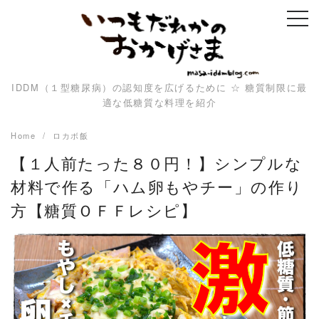
Skip
to
content
IDDM（１型糖尿病）の認知度を広げるために ☆ 糖質制限に最
適な低糖質な料理を紹介
Home
ロカボ飯
【１人前たった８０円！】シンプルな
材料で作る「ハム卵もやチー」の作り
方【糖質ＯＦＦレシピ】