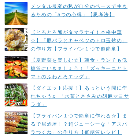
メンタル最弱の私が自分のペースで生き
るための「5つの心得」【思考法】
【とろとろ卵がタマラナイ！本格中華
☆】「豚バラとキャベツのトロ玉炒め」
の作り方【フライパン１つで超簡単】
【夏野菜を楽しむ☆】朝食・ランチも低
糖質にいきましょう！「ズッキーニとト
マトのふわとろエッグ」
【ダイエット応援！】あっという間に作
れちゃう♬ 「水菜とささみの胡麻マヨサ
ラダ」
【フライパン１つで簡単に作れる☆】ま
るで居酒屋！？超ジューシーな「アスパ
ラつくね」の作り方【低糖質レシピ】