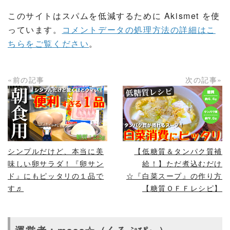
このサイトはスパムを低減するために Akismet を使
っています。
コメントデータの処理方法の詳細はこ
ちらをご覧ください
。
«前の記事
次の記事»
READ MORE
READ MORE
シンプルだけど、本当に美
【低糖質＆タンパク質補
味しい卵サラダ！『卵サン
給！】ただ煮込むだけ
ド』にもピッタリの１品で
☆『白菜スープ』の作り方
す♬
【糖質ＯＦＦレシピ】