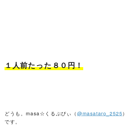
１人前たった８０円！
どうも。masa☆くるぷぴぃ（
@masataro_2525
）
です。