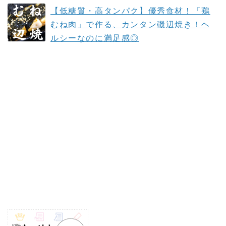
【低糖質・高タンパク】優秀食材！「鶏
むね肉」で作る、カンタン磯辺焼き！ヘ
ルシーなのに満足感◎