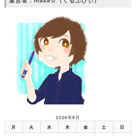
運営者：masa☆（くるぷぴぃ）
2026年8月
月
火
水
木
金
土
日