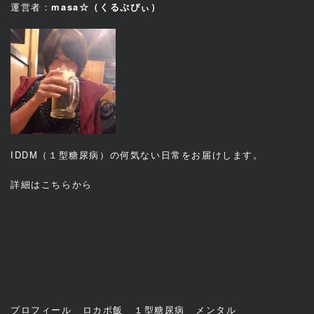
運営者：
masa☆（くるぷぴぃ）
IDDM（１型糖尿病）の何気ない日常をお届けします。
詳細は
こちら
から
プロフィール
ロカボ飯
１型糖尿病
メンタル