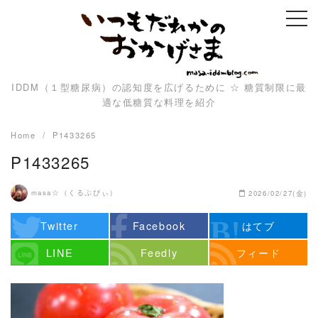
Skip
to
content
IDDM（１型糖尿病）の認知度を広げるために ☆ 糖質制限に最
適な低糖質な料理を紹介
Home
P1433265
P1433265
masa☆（くるぷぴぃ）
2026/02/27(金)
Twitter
Facebook
はてブ
LINE
Feedly
フィード