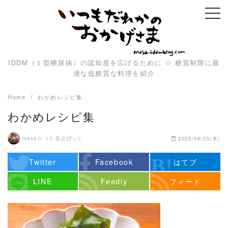
Skip
to
content
IDDM（１型糖尿病）の認知度を広げるために ☆ 糖質制限に最
適な低糖質な料理を紹介
Home
わかめレシピ集
わかめレシピ集
masa☆（くるぷぴぃ）
2025/06/05(木)
Twitter
Facebook
はてブ
LINE
Feedly
フィード