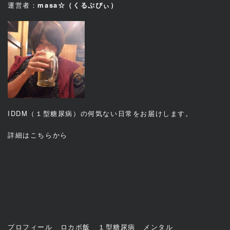
運営者：
masa☆（くるぷぴぃ）
IDDM（１型糖尿病）の何気ない日常をお届けします。
詳細は
こちら
から
プロフィール
ロカボ飯
１型糖尿病
メンタル