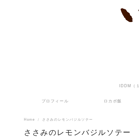
Skip
to
content
IDDM
プロフィール
ロカボ飯
Home
ささみのレモンバジルソテー
ささみのレモンバジルソテー