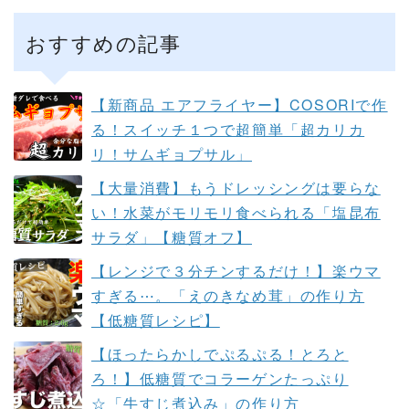
おすすめの記事
【新商品 エアフライヤー】COSORIで作
る！スイッチ１つで超簡単「超カリカ
リ！サムギョプサル」
【大量消費】もうドレッシングは要らな
い！水菜がモリモリ食べられる「塩昆布
サラダ」【糖質オフ】
【レンジで３分チンするだけ！】楽ウマ
すぎる⋯。「えのきなめ茸」の作り方
【低糖質レシピ】
【ほったらかしでぷるぷる！とろと
ろ！】低糖質でコラーゲンたっぷり
☆「牛すじ煮込み」の作り方