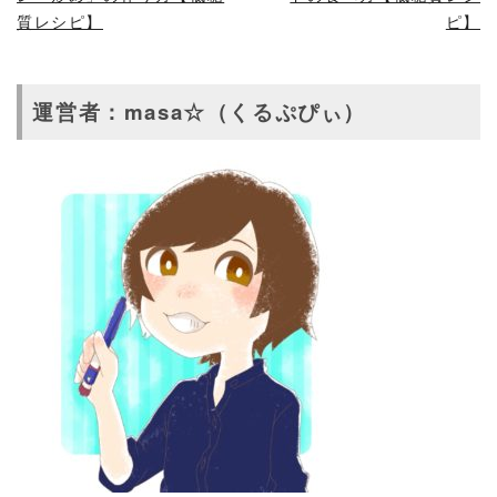
質レシピ】
ピ】
運営者：masa☆（くるぷぴぃ）