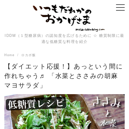
Skip
to
content
IDDM（１型糖尿病）の認知度を広げるために ☆ 糖質制限に最
適な低糖質な料理を紹介
Home
ロカボ飯
【ダイエット応援！】あっという間に
作れちゃう♬ 「水菜とささみの胡麻
マヨサラダ」