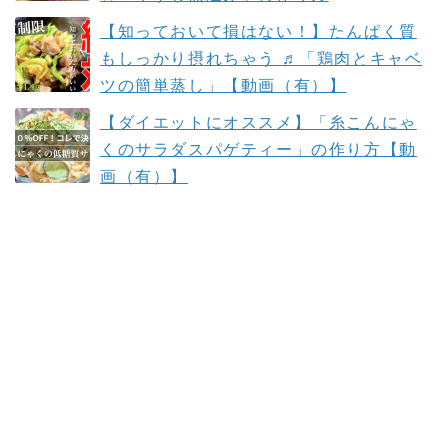
【知っておいて損はない！】たんぱく質
もしっかり摂れちゃう ♬「鶏肉とキャベ
ツの簡単蒸し」【動画（有）】
【ダイエットにオススメ】「糸こんにゃ
くのサラダスパゲティー」の作り方【動
画（有）】