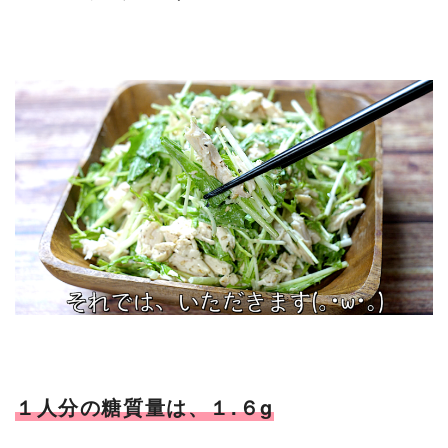
１人分の糖質量は、１.６g