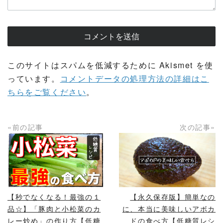
このサイトはスパムを低減するために Akismet を使
っています。
コメントデータの処理方法の詳細はこ
ちらをご覧ください
。
«前の記事
次の記事»
READ MORE
READ MORE
【秒でなくなる！最強の１
【永久保存版】簡単なの
品☆】「豚肉と小松菜のカ
に、本当に美味しいアボカ
レー炒め」の作り方【低糖
ドの食べ方【低糖質レシ