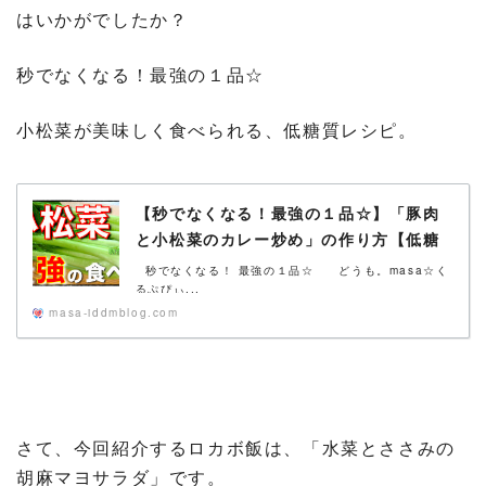
はいかがでしたか？
秒でなくなる！最強の１品☆
小松菜が美味しく食べられる、低糖質レシピ。
【秒でなくなる！最強の１品☆】「豚肉
と小松菜のカレー炒め」の作り方【低糖
質レシピ】
秒でなくなる！ 最強の１品☆ どうも。masa☆く
るぷぴぃ...
masa-iddmblog.com
さて、今回紹介するロカボ飯は、「水菜とささみの
胡麻マヨサラダ」です。