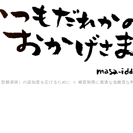
（１型糖尿病）の認知度を広げるために ☆ 糖質制限に最適な低糖質な