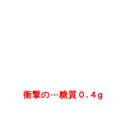
衝撃の⋯糖質０.４g