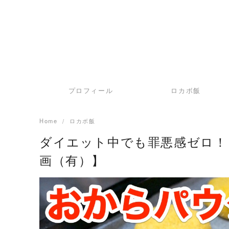
プロフィール
ロカボ飯
Home
ロカボ飯
ダイエット中でも罪悪感ゼロ！
画（有）】