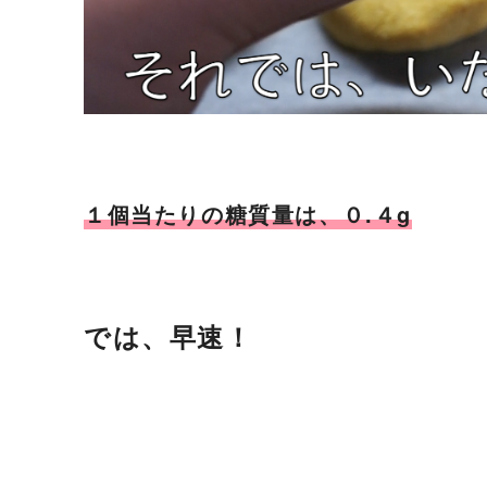
１個当たりの糖質量は、０.４g
では、早速！