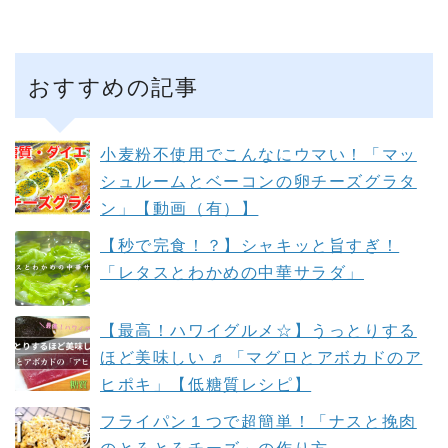
おすすめの記事
小麦粉不使用でこんなにウマい！「マッ
シュルームとベーコンの卵チーズグラタ
ン」【動画（有）】
【秒で完食！？】シャキッと旨すぎ！
「レタスとわかめの中華サラダ」
【最高！ハワイグルメ☆】うっとりする
ほど美味しい ♬「マグロとアボカドのア
ヒポキ」【低糖質レシピ】
フライパン１つで超簡単！「ナスと挽肉
のとろとろチーズ」の作り方