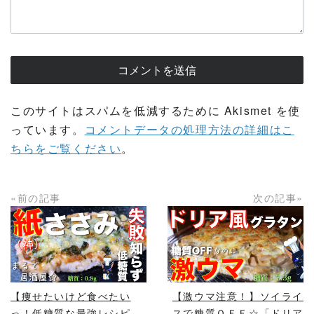
このサイトはスパムを低減するために Akismet を使
っています。
コメントデータの処理方法の詳細はこ
ちらをご覧ください
。
«前の記事
次の記事»
READ MORE
READ MORE
【痩せたいけど食べたい
【激ウマ注意！】ソイライ
っ！低糖質な最強レシピ
スで糖質ＯＦＦ☆「ドリア