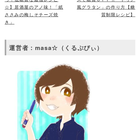
☆】居酒屋のアノ味！「紙
風グラタン」の作り方【糖
ささみの梅しそチーズ焼
質制限レシピ】
き」
運営者：masa☆（くるぷぴぃ）