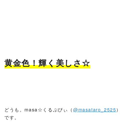
黄金色！輝く美しさ☆
どうも。masa☆くるぷぴぃ（
@masataro_2525
）
です。