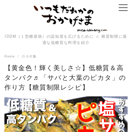
Skip
to
content
IDDM（１型糖尿病）の認知度を広げるために ☆ 糖質制限に最
適な低糖質な料理を紹介
Home
ロカボ飯
【黄金色！輝く美しさ☆】低糖質＆高
タンパク♬「サバと大葉のピカタ」の
作り方【糖質制限レシピ】