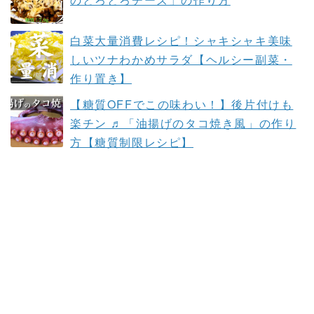
白菜大量消費レシピ！シャキシャキ美味
しいツナわかめサラダ【ヘルシー副菜・
作り置き】
【糖質OFFでこの味わい！】後片付けも
楽チン ♬「油揚げのタコ焼き風」の作り
方【糖質制限レシピ】