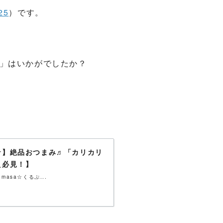
25
）です。
」はいかがでしたか？
☆】絶品おつまみ♬「カリカリ
え必見！】
sa☆くるぷ...