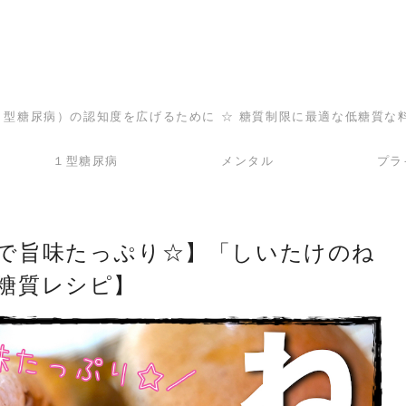
（１型糖尿病）の認知度を広げるために ☆ 糖質制限に最適な低糖質な
１型糖尿病
メンタル
プラ
で旨味たっぷり☆】「しいたけのね
糖質レシピ】