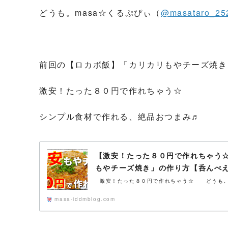
どうも。masa☆くるぷぴぃ（
@masataro_25
前回の【ロカボ飯】「カリカリもやチーズ焼き
激安！たった８０円で作れちゃう☆
シンプル食材で作れる、絶品おつまみ♬
【激安！たった８０円で作れちゃう
もやチーズ焼き」の作り方【呑んべ
激安！たった８０円で作れちゃう☆ どうも。ma
masa-iddmblog.com