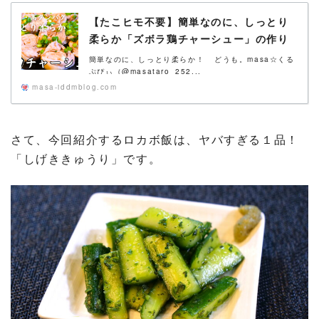
【たこヒモ不要】簡単なのに、しっとり
柔らか「ズボラ鶏チャーシュー」の作り
方
簡単なのに、しっとり柔らか！ どうも。masa☆くる
ぷぴぃ（@masataro_252...
masa-iddmblog.com
さて、今回紹介するロカボ飯は、ヤバすぎる１品！
「しげききゅうり」です。