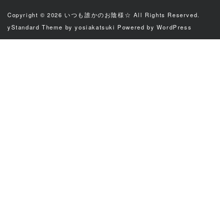
Copyright © 2026
いつも誰かのお陰様☆
All Rights Reserved.
yStandard Theme
by
yosiakatsuki
Powered by
WordPress