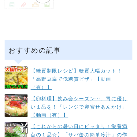
おすすめの記事
【糖質制限レシピ】糖質大幅カット！
「高野豆腐で低糖質ピザ」【動画
（有）】
【卵料理】飲み会シーズン⋯。胃に優し
い１品を！「レンジで卵寄せあんかけ」
【動画（有）】
【これからの暑い日にピッタリ！栄養満
点の１品☆】「サバ缶の簡単冷汁」の作