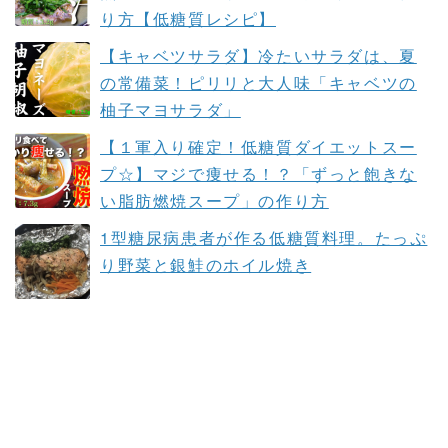
り方【低糖質レシピ】
【キャベツサラダ】冷たいサラダは、夏
の常備菜！ピリリと大人味「キャベツの
柚子マヨサラダ」
【１軍入り確定！低糖質ダイエットスー
プ☆】マジで痩せる！？「ずっと飽きな
い脂肪燃焼スープ」の作り方
1型糖尿病患者が作る低糖質料理。たっぷ
り野菜と銀鮭のホイル焼き