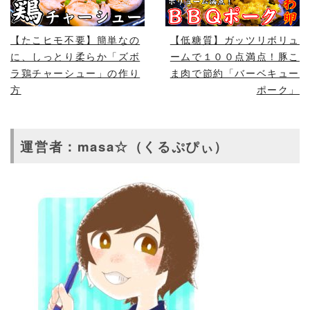
【たこヒモ不要】簡単なの
【低糖質】ガッツリボリュ
に、しっとり柔らか「ズボ
ームで１００点満点！豚こ
ラ鶏チャーシュー」の作り
ま肉で節約「バーベキュー
方
ポーク」
運営者：masa☆（くるぷぴぃ）