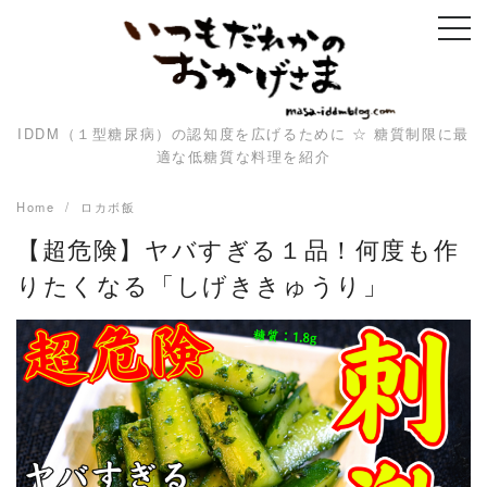
Skip
to
content
IDDM（１型糖尿病）の認知度を広げるために ☆ 糖質制限に最
適な低糖質な料理を紹介
Home
ロカボ飯
【超危険】ヤバすぎる１品！何度も作
りたくなる「しげききゅうり」