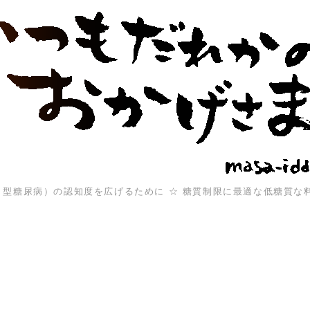
（１型糖尿病）の認知度を広げるために ☆ 糖質制限に最適な低糖質な