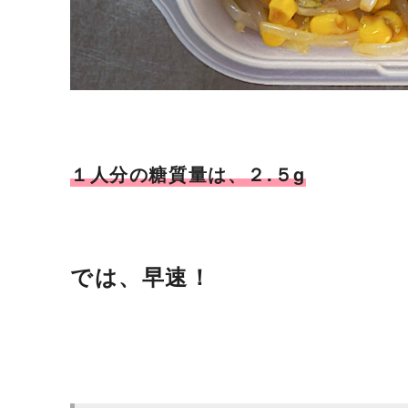
１人分の糖質量は、２.５g
では、早速！