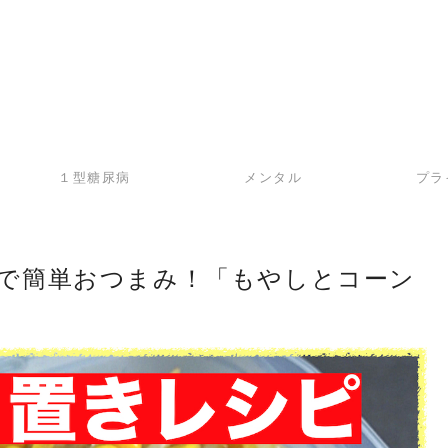
１型糖尿病
メンタル
プラ
で簡単おつまみ！「もやしとコーン
】