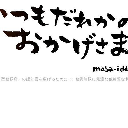
（１型糖尿病）の認知度を広げるために ☆ 糖質制限に最適な低糖質な