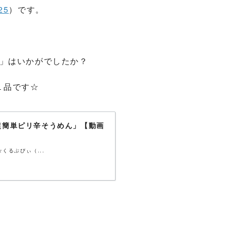
25
）です。
」はいかがでしたか？
１品です☆
超簡単ピリ辛そうめん」【動画
くるぷぴぃ（...