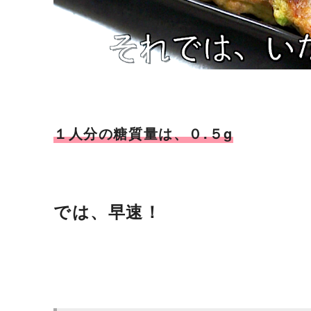
１人分の糖質量は、０.５g
では、早速！