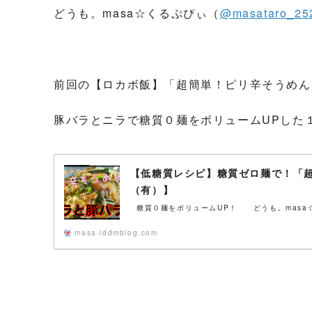
どうも。masa☆くるぷぴぃ（
@masataro_25
前回の【ロカボ飯】「超簡単！ピリ辛そうめん
豚バラとニラで糖質０麺をボリュームUPした
【低糖質レシピ】糖質ゼロ麺で！「
（有）】
糖質０麺をボリュームUP！ どうも。masa☆
masa-iddmblog.com