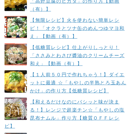
「高野豆腐のピカタ」の作り方【動画
（有）】
【無限レシピ】火を使わない簡単レシ
ピ！「オクラとツナ缶のめんつゆマヨ和
え」【動画（有）】
【低糖質レシピ】仕上がりしっとり！
「ささみとわさび醬油のクリームチーズ
和え」【動画（有）】
【１人前５０円で作れちゃう！】ダイエ
ットに最適 ☆「もやしの半熟とろ玉あん
かけ」の作り方【低糖質レシピ】
【和えるだけなのにバシッと味が決ま
る！】レンジで超楽チン☆「もやしの塩
昆布ナムル」作り方【糖質ＯＦＦレシ
ピ】