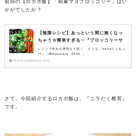
前回の【ロカボ飯】「胡麻マヨブロッコリー」はい
かがでしたか？
【無限レシピ】あっという間に無くなっ
ちゃう☆簡単すぎる⋯『ブロッコリーサ
ラダ』【糖質オフ】
レンジで作れる便利な１品！ どうも。masa☆くるぷ
ぴぃ（@masataro_2525...
masa-iddmblog.com
さて、今回紹介するロカボ飯は、『ニラだく椎茸』
です。