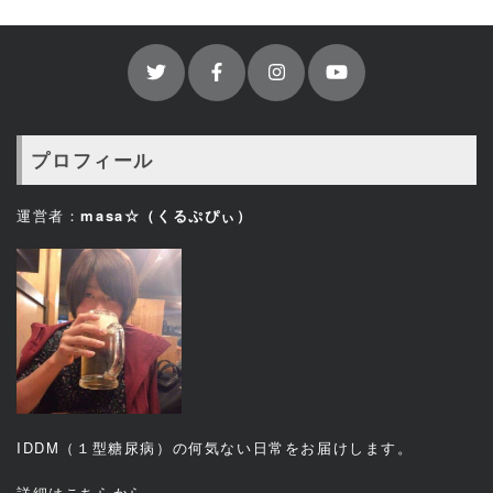
プロフィール
運営者：
masa☆（くるぷぴぃ）
IDDM（１型糖尿病）の何気ない日常をお届けします。
詳細は
こちら
から