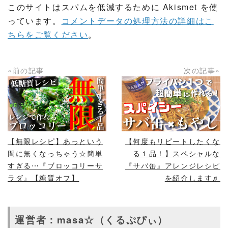
このサイトはスパムを低減するために Akismet を使
っています。
コメントデータの処理方法の詳細はこ
ちらをご覧ください
。
«前の記事
次の記事»
READ MORE
READ MORE
【無限レシピ】あっという
【何度もリピートしたくな
間に無くなっちゃう☆簡単
る１品！】スペシャルな
すぎる⋯『ブロッコリーサ
『サバ缶』アレンジレシピ
ラダ』【糖質オフ】
を紹介します♬
運営者：masa☆（くるぷぴぃ）