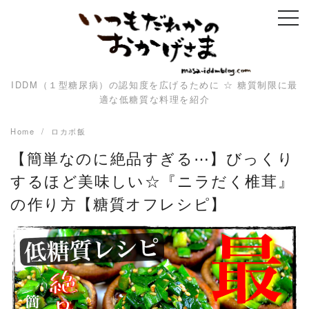
Skip
to
content
IDDM（１型糖尿病）の認知度を広げるために ☆ 糖質制限に最
適な低糖質な料理を紹介
Home
ロカボ飯
【簡単なのに絶品すぎる⋯】びっくり
するほど美味しい☆『ニラだく椎茸』
の作り方【糖質オフレシピ】