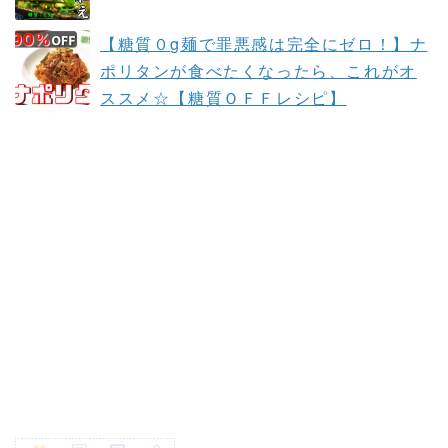
【糖質０g麺で罪悪感は完全にゼロ！】ナ
ポリタンが食べたくなったら、これがオ
ススメ☆【糖質ＯＦＦレシピ】