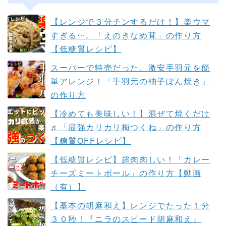
【レンジで３分チンするだけ！】楽ウマ
すぎる⋯。「えのきなめ茸」の作り方
【低糖質レシピ】
スーパーで特売だった、激安手羽元を簡
単アレンジ！「手羽元の柚子ぽん焼き」
の作り方
【冷めても美味しい！】混ぜて焼くだけ
♬「最強カリカリ梅つくね」の作り方
【糖質OFFレシピ】
【低糖質レシピ】超肉肉しい！「カレー
チーズミートボール」の作り方【動画
（有）】
【基本の胡麻和え】レンジでたった１分
３０秒！『ニラのスピード胡麻和え』