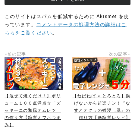
このサイトはスパムを低減するために Akismet を使
っています。
コメントデータの処理方法の詳細はこ
ちらをご覧ください
。
«前の記事
次の記事»
READ MORE
READ MORE
【混ぜて焼くだけ！】ボリ
【ねばねば × とろとろ】揚
ューム１００点満点☆「ズ
げないから超楽チン！『な
ッキーニの和風オムレツ」
すとオクラの煮浸し風』の
の作り方【糖質オフおつま
作り方【低糖質レシピ】
み】