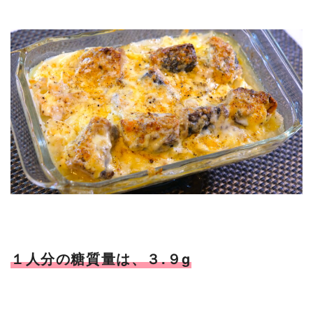
１人分の糖質量は、３.９g