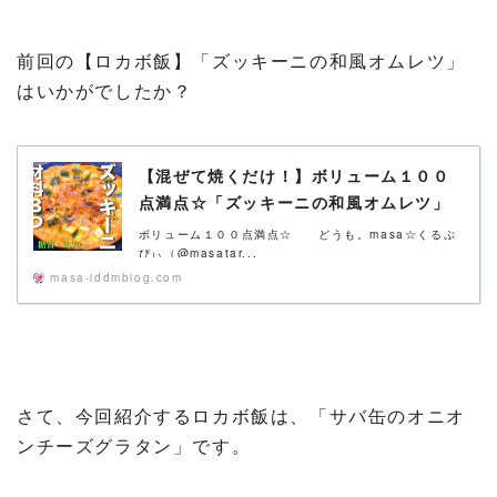
前回の【ロカボ飯】「ズッキーニの和風オムレツ」
はいかがでしたか？
【混ぜて焼くだけ！】ボリューム１００
点満点☆「ズッキーニの和風オムレツ」
の作り方【糖質オフおつまみ】
ボリューム１００点満点☆ どうも。masa☆くるぷ
ぴぃ（@masatar...
masa-iddmblog.com
さて、今回紹介するロカボ飯は、「サバ缶のオニオ
ンチーズグラタン」です。