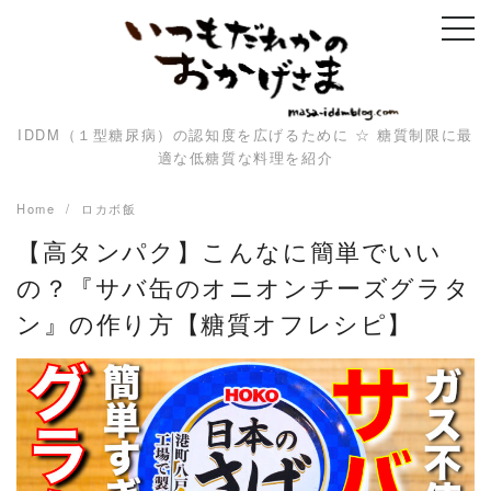
Skip
to
content
IDDM（１型糖尿病）の認知度を広げるために ☆ 糖質制限に最
適な低糖質な料理を紹介
Home
ロカボ飯
【高タンパク】こんなに簡単でいい
の？『サバ缶のオニオンチーズグラタ
ン』の作り方【糖質オフレシピ】