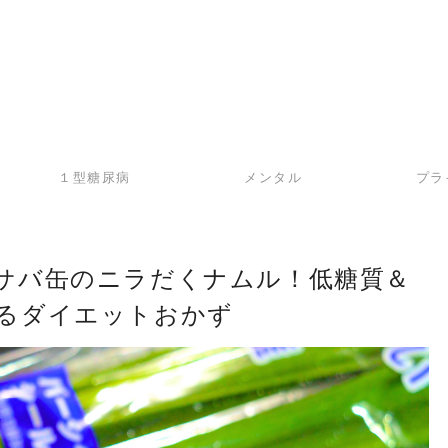
１型糖尿病
メンタル
プラ
1g】サバ缶のニラだくナムル！低糖質＆
るダイエットおかず