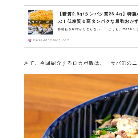
【糖質2.9g/タンパク質26.4g】
ぶ！低糖質＆高タンパクな最強おか
特製ねぎ味噌がたまらない！ どうも。masa☆くるぷぴ
masa-iddmblog.com
さて、今回紹介するロカボ飯は、「サバ缶のニ