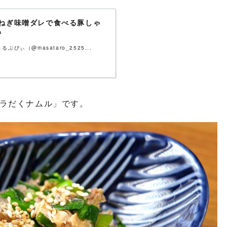
特製ねぎ味噌ダレで食べる豚しゃ
ず
ぃ（@masataro_2525...
ラだくナムル」です。