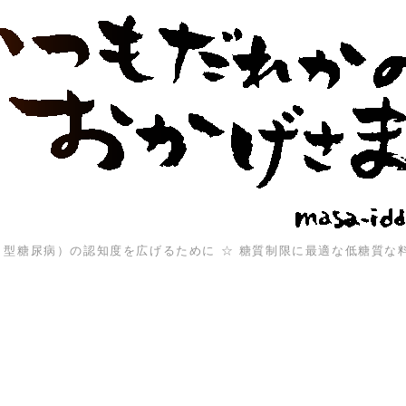
（１型糖尿病）の認知度を広げるために ☆ 糖質制限に最適な低糖質な