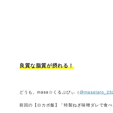
良質な脂質が摂れる！
どうも。masa☆くるぷぴぃ（
@masataro_25
前回の【ロカボ飯】「特製ねぎ味噌ダレで食べ