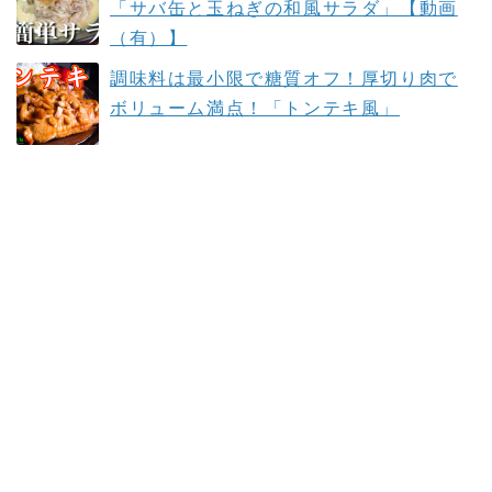
「サバ缶と玉ねぎの和風サラダ」【動画
（有）】
調味料は最小限で糖質オフ！厚切り肉で
ボリューム満点！「トンテキ風」