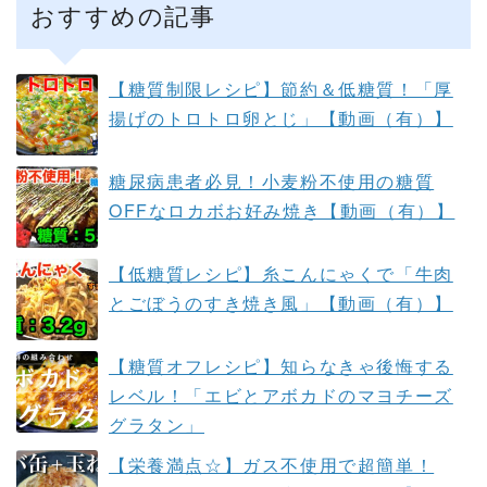
おすすめの記事
【糖質制限レシピ】節約＆低糖質！「厚
揚げのトロトロ卵とじ」【動画（有）】
糖尿病患者必見！小麦粉不使用の糖質
OFFなロカボお好み焼き【動画（有）】
【低糖質レシピ】糸こんにゃくで「牛肉
とごぼうのすき焼き風」【動画（有）】
【糖質オフレシピ】知らなきゃ後悔する
レベル！「エビとアボカドのマヨチーズ
グラタン」
【栄養満点☆】ガス不使用で超簡単！