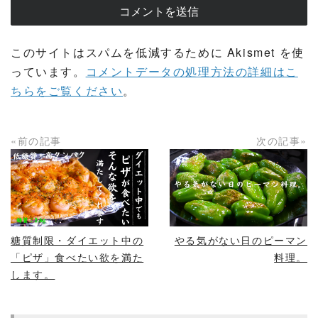
このサイトはスパムを低減するために Akismet を使
っています。
コメントデータの処理方法の詳細はこ
ちらをご覧ください
。
«前の記事
次の記事»
READ MORE
READ MORE
糖質制限・ダイエット中の
やる気がない日のピーマン
「ピザ」食べたい欲を満た
料理。
します。