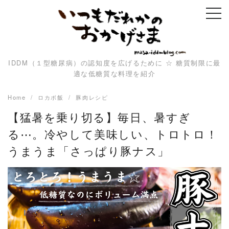
Skip
to
content
IDDM（１型糖尿病）の認知度を広げるために ☆ 糖質制限に最
適な低糖質な料理を紹介
Home
ロカボ飯
豚肉レシピ
【猛暑を乗り切る】毎日、暑すぎ
る⋯。冷やして美味しい、トロトロ！
うまうま「さっぱり豚ナス」