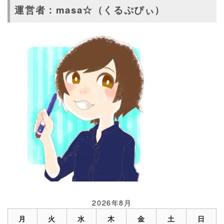
運営者：masa☆（くるぷぴぃ）
2026年8月
月
火
水
木
金
土
日