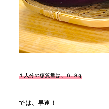
１人分の糖質量は、６.８g
では、早速！