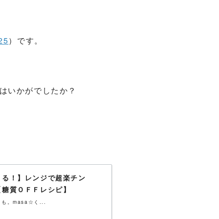
25
）です。
はいかがでしたか？
まる！】レンジで超楽チン
【糖質ＯＦＦレシピ】
masa☆く...