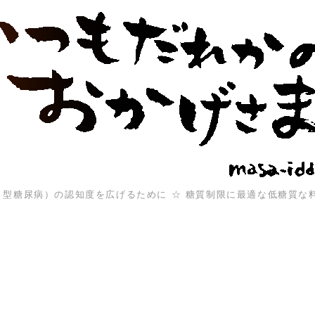
（１型糖尿病）の認知度を広げるために ☆ 糖質制限に最適な低糖質な