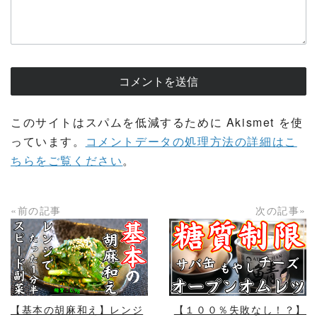
このサイトはスパムを低減するために Akismet を使
っています。
コメントデータの処理方法の詳細はこ
ちらをご覧ください
。
«前の記事
次の記事»
READ MORE
READ MORE
【基本の胡麻和え】レンジ
【１００％失敗なし！？】