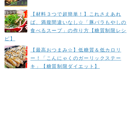
【材料３つで超簡単！】これさえあれ
ば、満腹間違いなし☆「豚バラもやしの
食べるスープ」の作り方【糖質制限レシ
ピ】
【最高おつまみ☆】低糖質＆低カロリ
ー！「こんにゃくのガーリックステー
キ」【糖質制限ダイエット】