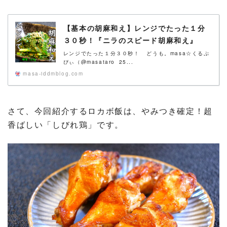
【基本の胡麻和え】レンジでたった１分
３０秒！『ニラのスピード胡麻和え』
レンジでたった１分３０秒！ どうも。masa☆くるぷ
ぴぃ（@masataro_25...
masa-iddmblog.com
さて、今回紹介するロカボ飯は、やみつき確定！超
香ばしい「しびれ鶏」です。