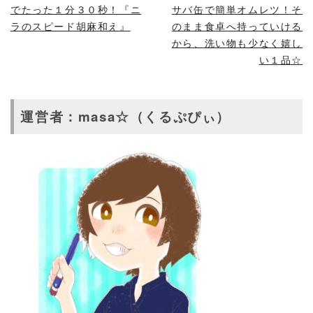
でたった１分３０秒！『ニ
サバ缶で簡単オムレツ！そ
ラのスピード胡麻和え』
のまま食卓へ持っていける
から、洗い物も少なく嬉し
い１品☆
運営者：masa☆（くるぷぴぃ）