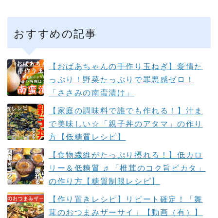
おすすめの記事
【おばあちゃんの手作り玉ねぎ】愛情た
っぷり！野菜たっぷりで罪悪感ゼロ！
「ささみの南蛮漬け」
【家庭の調味料で誰でも作れる！】汁ま
で美味しい☆「親子丼のアタマ」の作り
方【低糖質レシピ】
【食物繊維がたっぷり摂れる！】低カロ
リー＆低糖質 ♬「椎茸のコク旨ピカタ」
の作り方【糖質制限レシピ】
【作り置きレシピ】リピート確定！「舞
茸のおつまみザーサイ」【動画（有）】