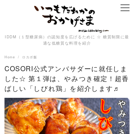
Skip
to
content
IDDM（１型糖尿病）の認知度を広げるために ☆ 糖質制限に最
適な低糖質な料理を紹介
Home
ロカボ飯
COSORI公式アンバサダーに就任しま
した☆ 第１弾は、やみつき確定！超香
ばしい「しびれ鶏」を紹介します♬