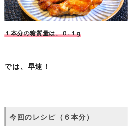
１本分の糖質量は、０.１g
では、早速！
今回のレシピ（６本分）